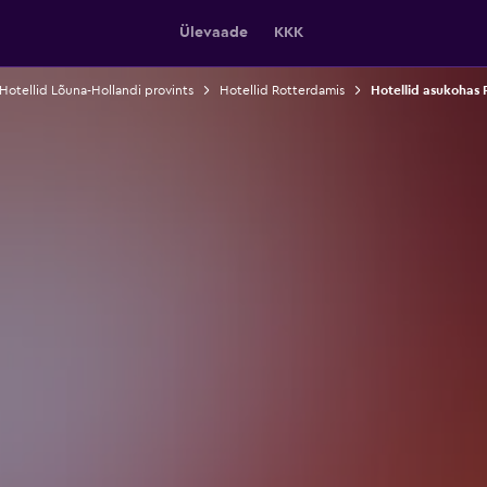
Ülevaade
KKK
Hotellid Lõuna-Hollandi provints
Hotellid Rotterdamis
Hotellid asukohas