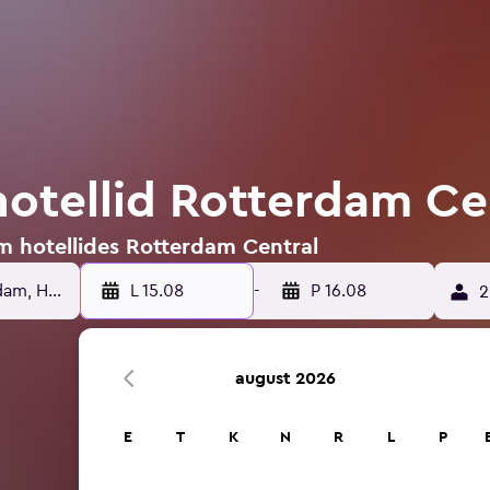
otellid Rotterdam Ce
m hotellides Rotterdam Central
L 15.08
-
P 16.08
2
august 2026
E
T
K
N
R
L
P