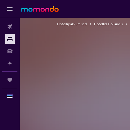
Hotellipakkumised
Hotellid Hollandis
Lennud
Majutus
Autorent
Planeeri AI-ga
Reisid
Eesti