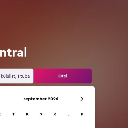
ntral
Otsi
 külalist, 1 tuba
september 2026
E
T
K
N
R
L
P