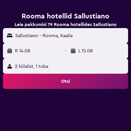
Rooma hotellid Sallustiano
Leia pakkumisi 79 Rooma hotellides Sallustiano
Sallustiano - Rooma, Itaalia
R 14.08
-
L 15.08
2 külalist, 1 tuba
Otsi