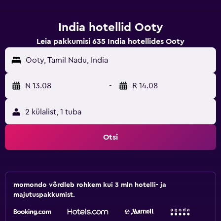
India hotellid Ooty
Leia pakkumisi 635 India hotellides Ooty
Ooty, Tamil Nadu, India
N 13.08
-
R 14.08
2 külalist, 1 tuba
Otsi
momondo võrdleb rohkem kui 3 mln hotelli- ja
majutuspakkumist.