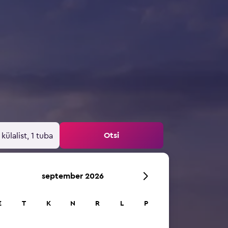
Otsi
 külalist, 1 tuba
september 2026
E
T
K
N
R
L
P