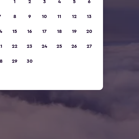
1
2
3
4
5
6
7
8
9
10
11
12
13
4
15
16
17
18
19
20
1
22
23
24
25
26
27
8
29
30