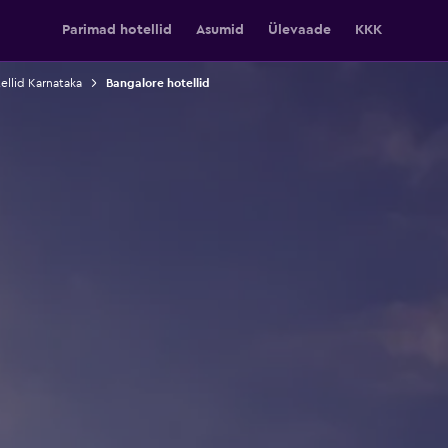
Parimad hotellid
Asumid
Ülevaade
KKK
ellid Karnataka
Bangalore hotellid