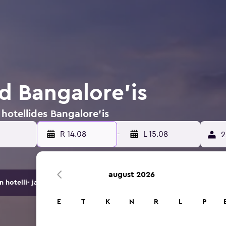
id Bangalore'is
 hotellides Bangalore'is
R 14.08
-
L 15.08
2
august 2026
hotelli- ja majutuspakkumist.
E
T
K
N
R
L
P