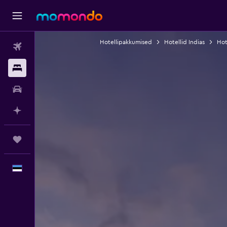
Hotellipakkumised
Hotellid Indias
Hot
Lennud
Majutus
Autorent
Planeeri AI-ga
Reisid
Eesti