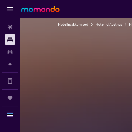
Hotellipakkumised
Hotellid Austrias
H
Lennud
Majutus
Autorent
Planeeri AI-ga
Meie rakenduses saad rohkem
Reisid
Eesti