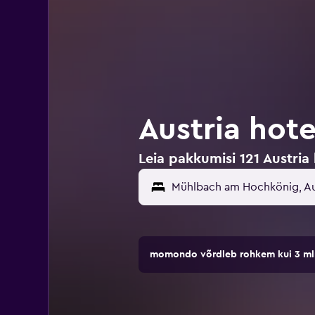
Austria hot
Leia pakkumisi 121 Austri
Mühlbach am Hochkönig, Au
momondo võrdleb rohkem kui 3 mln 