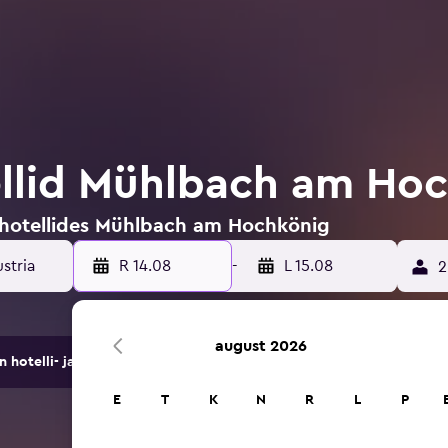
ellid Mühlbach am Ho
a hotellides Mühlbach am Hochkönig
stria
R 14.08
-
L 15.08
2
august 2026
hotelli- ja majutuspakkumist.
E
T
K
N
R
L
P