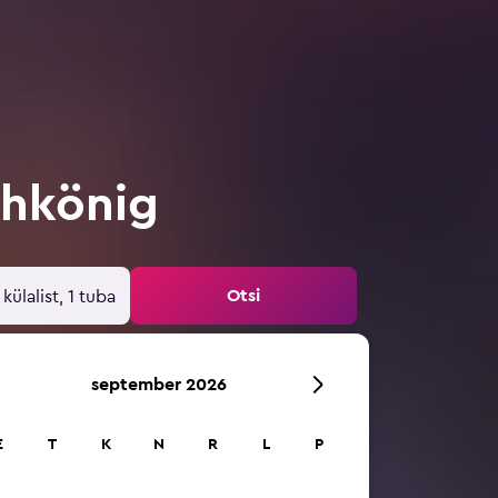
chkönig
Otsi
 külalist, 1 tuba
september 2026
E
T
K
N
R
L
P