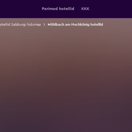
Parimad hotellid
KKK
otellid Salzburgi liidumaa
Mühlbach am Hochkönig hotellid