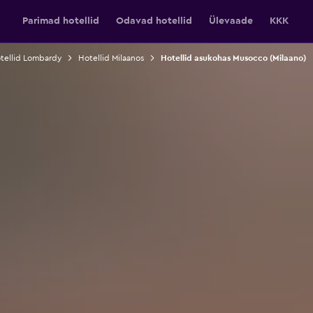
Parimad hotellid
Odavad hotellid
Ülevaade
KKK
tellid Lombardy
Hotellid Milaanos
Hotellid asukohas Musocco (Milaano)