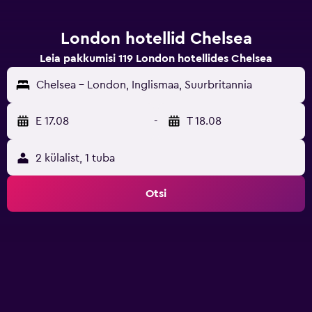
London hotellid Chelsea
Leia pakkumisi 119 London hotellides Chelsea
Chelsea - London, Inglismaa, Suurbritannia
E 17.08
-
T 18.08
2 külalist, 1 tuba
Otsi