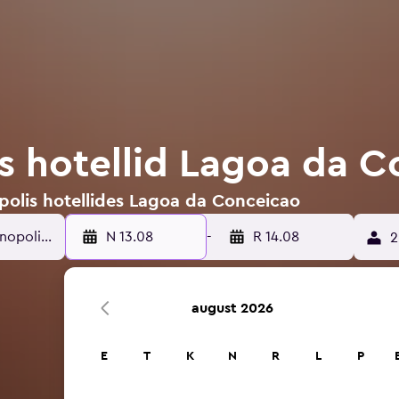
is hotellid Lagoa da 
polis hotellides Lagoa da Conceicao
N 13.08
-
R 14.08
2
august 2026
E
T
K
N
R
L
P