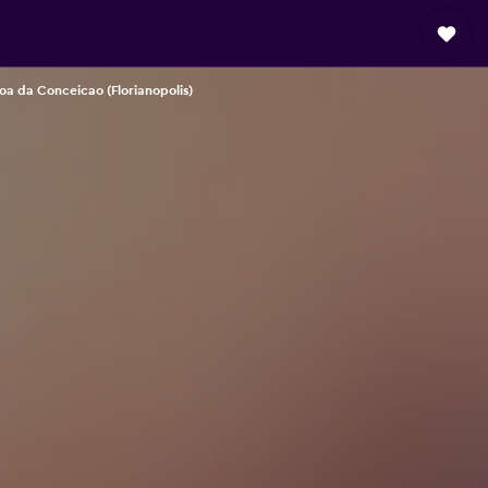
oa da Conceicao (Florianopolis)