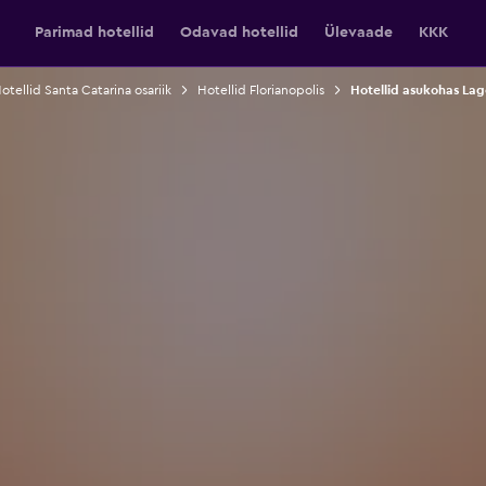
Parimad hotellid
Odavad hotellid
Ülevaade
KKK
otellid Santa Catarina osariik
Hotellid Florianopolis
Hotellid asukohas Lag