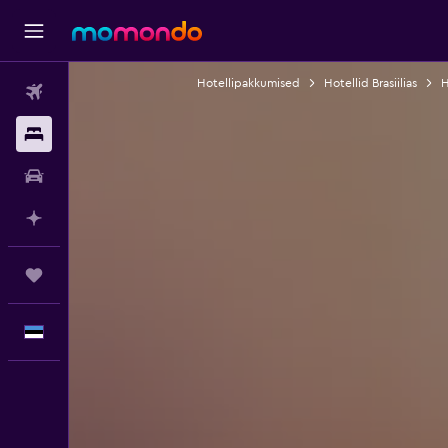
Hotellipakkumised
Hotellid Brasiilias
H
Lennud
Majutus
Autorent
Planeeri AI-ga
Reisid
Eesti