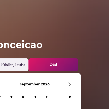
Conceicao
Otsi
 külalist, 1 tuba
september 2026
E
T
K
N
R
L
P