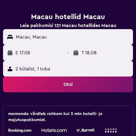
Macau hotellid Macau
Leia pakkumisi 121 Macau hotellides Macau
Macau, Macau
E 17.08
-
T 18.08
2 külalist, 1 tuba
Otsi
momondo võrdleb rohkem kui 3 mln hotelli- ja
majutuspakkumist.