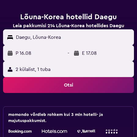
Lõuna-Korea hotellid Daegu
Leia pakkumisi 214 Lõuna-Korea hotellides Daegu
Daegu, Lõuna-Korea
P 16.08
-
E 17.08
2 külalist, 1 tuba
Otsi
momondo võrdleb rohkem kui 3 mln hotelli- ja
majutuspakkumist.