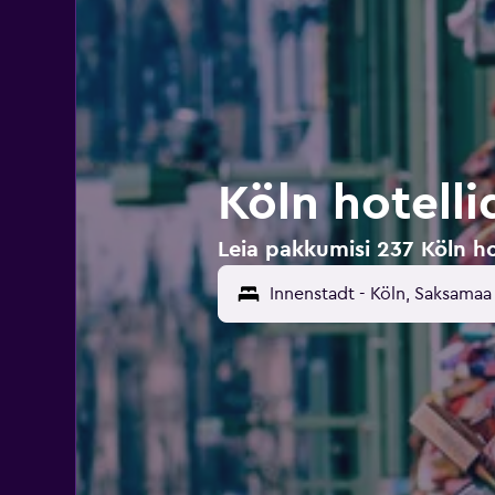
Köln hotelli
Leia pakkumisi 237 Köln ho