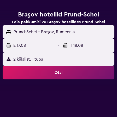
Braşov hotellid Prund-Schei
Leia pakkumisi 26 Braşov hotellides Prund-Schei
Prund-Schei - Braşov, Rumeenia
E 17.08
-
T 18.08
2 külalist, 1 tuba
Otsi