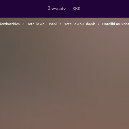
Ülevaade
KKK
demiraatides
Hotellid Abu Dhabi
Hotellid Abu Dhabis
Hotellid asukoh