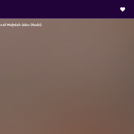
as Al Waḩdah (Abu Dhabi)