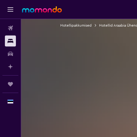
Hotellipakkumised
Hotellid Araabia Ühen
Lennud
Majutus
Autorent
Planeeri AI-ga
Reisid
Eesti