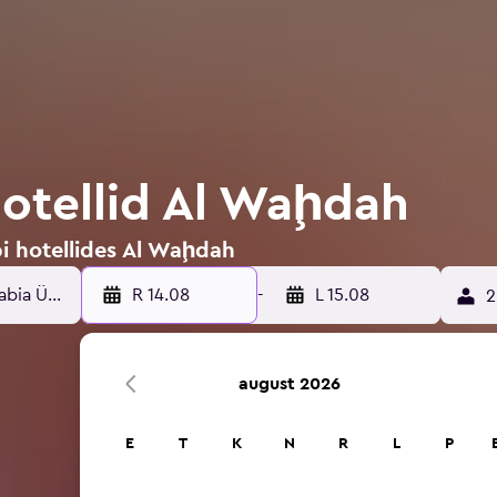
otellid Al Waḩdah
i hotellides Al Waḩdah
R 14.08
-
L 15.08
2
august 2026
E
T
K
N
R
L
P