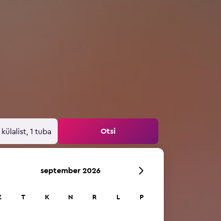
Otsi
 külalist, 1 tuba
september 2026
E
T
K
N
R
L
P