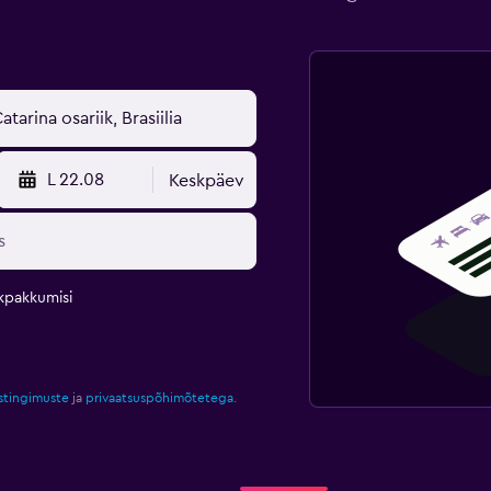
L 22.08
Keskpäev
kpakkumisi
stingimuste
ja
privaatsuspõhimõtetega.