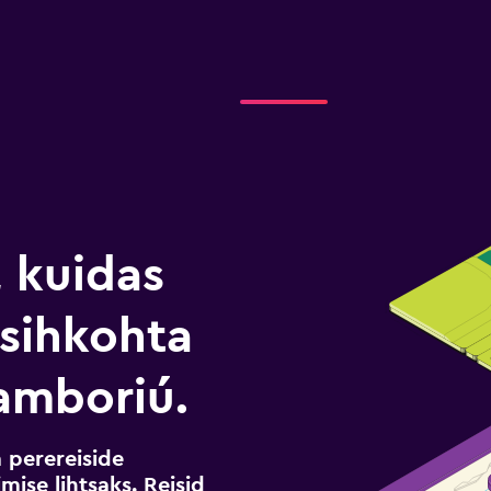
, kuidas
i sihkohta
amboriú.
a perereiside
mise lihtsaks. Reisid