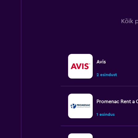
Kõik 
Avis
2 esindust
Promenac Rent a 
1 esindus