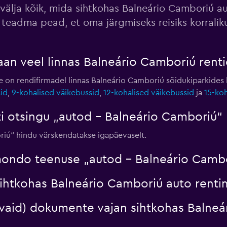
 välja kõik, mida sihtkohas Balneário Camboriú a
 teadma pead, et oma järgmiseks reisiks korralik
Vaata hindu
aan veel linnas Balneário Camboriú rent
le on rendifirmadel linnas Balneário Camboriú sõidukiparkides
id
,
9-kohalised väikebussid
,
12-kohalised väikebussid
ja
15-koh
-Car
Vaata hindu
 otsingu „autod – Balneário Camboriú“ h
iú“ hindu värskendatakse igapäevaselt.
ondo teenuse „autod – Balneário Cambo
ihtkohas Balneário Camboriú auto renti
davaid) dokumente vajan sihtkohas Balne