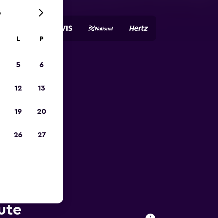
6
L
P
5
6
tja
12
13
19
20
26
27
ute