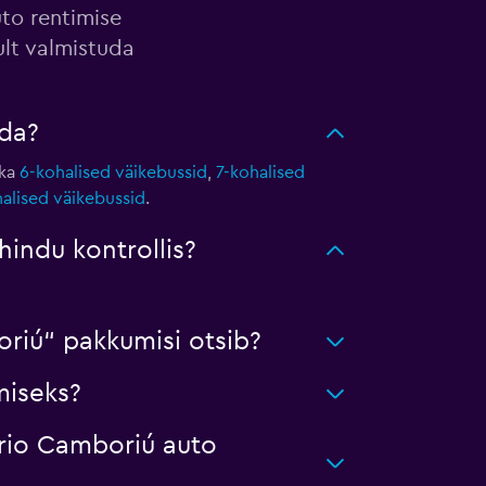
uto rentimise
ult valmistuda
ida?
 ka
6-kohalised väikebussid
,
7-kohalised
alised väikebussid
.
indu kontrollis?
riú“ pakkumisi otsib?
miseks?
ário Camboriú auto