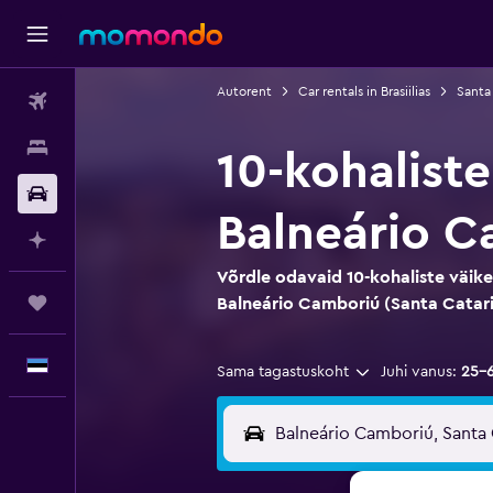
Autorent
Car rentals in Brasiilias
Santa 
Lennud
Majutus
10-kohalist
Autorent
Balneário C
Planeeri AI-ga
Võrdle odavaid 10-kohaliste väik
Reisid
Balneário Camboriú (Santa Catari
Eesti
Sama tagastuskoht
Juhi vanus:
25–