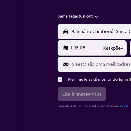
Sama tagastuskoht
L 15.08
Keskpäev
Meili mulle saidi momondo lemmi
Lisa hinnateavitus
Hinnateavituse loomisel nõustud meie
kasutu