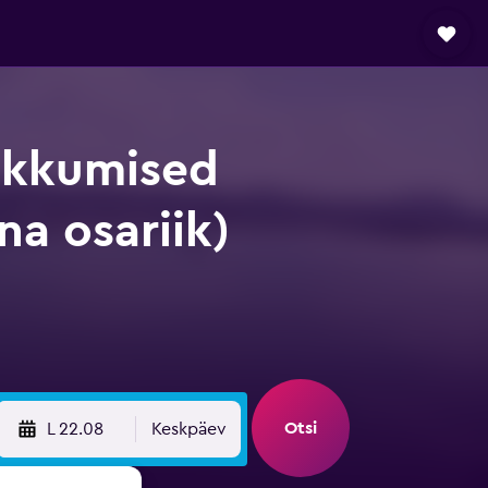
pakkumised
a osariik)
Otsi
L 22.08
Keskpäev