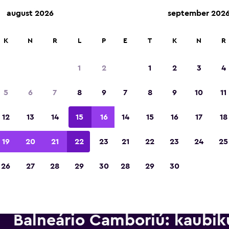
august 2026
september 202
kkumisi enam kui 70 000 asukohas.
K
N
R
L
P
E
T
K
N
R
1
2
1
2
3
4
Tiitli „Euroopa parim reisirakendus 2023“ või
5
6
7
8
9
7
8
9
10
11
12
13
14
15
16
14
15
16
17
18
19
20
21
22
23
21
22
23
24
25
26
27
28
29
30
28
29
30
Balneário Camboriú: kaubik