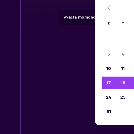
Avasta momondoga rendifirmade pa
E
T
3
4
10
11
17
18
24
25
31