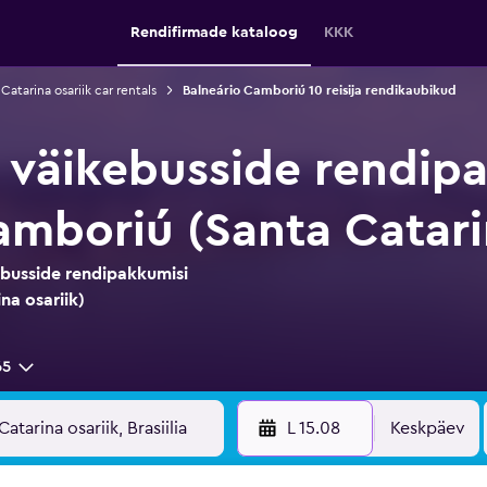
Rendifirmade kataloog
KKK
Catarina osariik car rentals
Balneário Camboriú 10 reisija rendikaubikud
e väikebusside rendi
amboriú (Santa Catarin
ebusside rendipakkumisi
na osariik)
65
L 15.08
Keskpäev