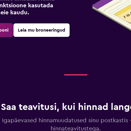
funktsioone kasutada
meie kaudu.
ooni
Leia mu broneeringud
Saa teavitusi, kui hinnad lan
Igapäevased hinnamuudatused sinu postkastis –
hinnateavitustega.