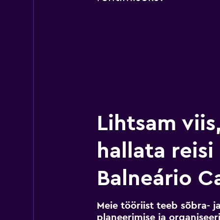
Lihtsam viis
hallata reis
Balneário C
Meie tööriist teeb sõbra- j
planeerimise ja organiseeri