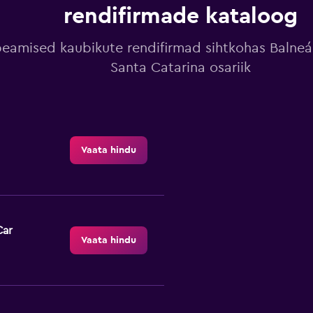
rendifirmade kataloog
peamised kaubikute rendifirmad sihtkohas Balneá
Santa Catarina osariik
Vaata hindu
Car
Vaata hindu