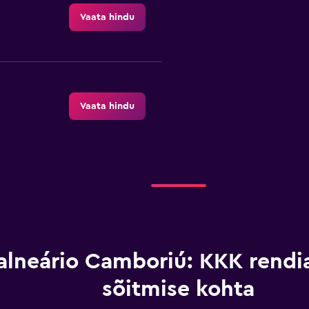
Vaata hindu
Vaata hindu
Vaata hindu
alneário Camboriú: KKK rendi
sõitmise kohta
Vaata hindu