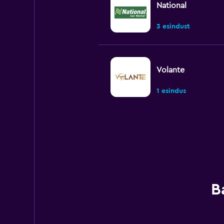
National
3 esindust
Volante
1 esindus
Hertz
1 esindus
B
Alamo
3 esindust