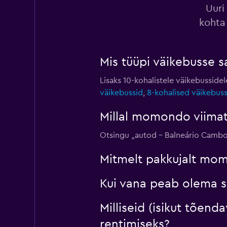
Uuri
kohta
Sunnycars
Mis tüüpi väikebusse s
1 esindus
Lisaks 10-kohalistele väikebusside
väikebussid
,
8-kohalised väikebuss
Enterprise Rent-A
Millal momondo viimati
3 esindust
Otsingu „autod – Balneário Cambor
Mitmelt pakkujalt mom
Kui vana peab olema s
Milliseid (isikut tõen
rentimiseks?