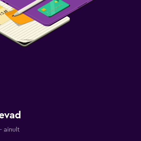
gevad
 ainult