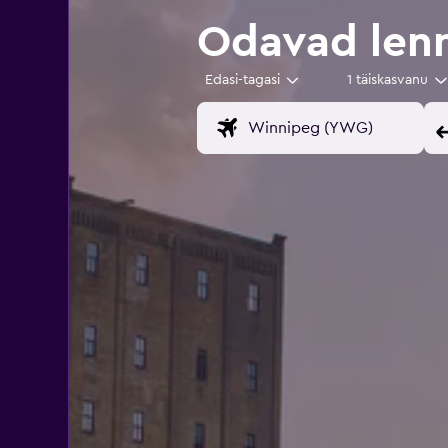
Odavad len
Edasi-tagasi
1 täiskasvanu