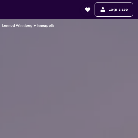
Logi sisse
Lennud Winnipeg Minneapolis