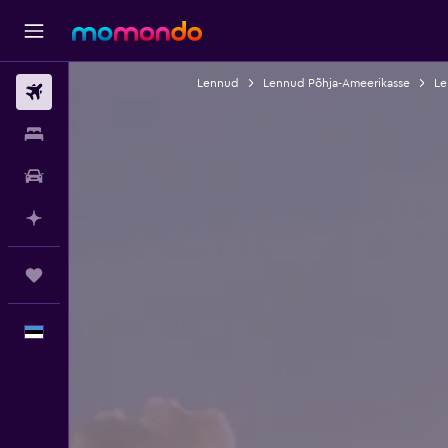
Lennud
Lennud Põhja-Ameerikasse
Le
Lennud
Majutus
Autorent
Planeeri AI-ga
Reisid
Eesti