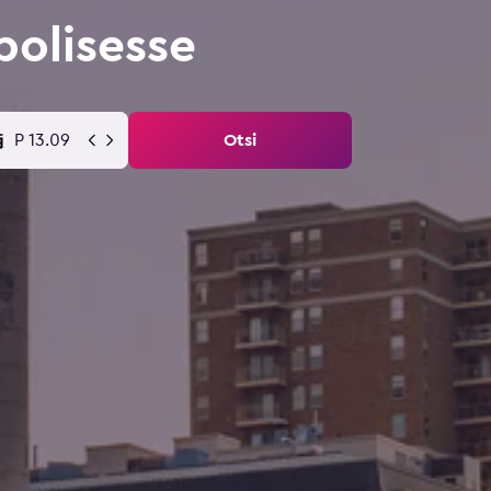
olisesse
P 13.09
Otsi