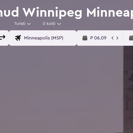
nud Winnipeg Minneap
Turisti
0 kotti
P 06.09