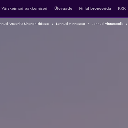
Värskeimad pakkumised
Ülevaade
Millal broneerida
KKK
nnud Ameerika Ühendriikidesse
Lennud Minnesota
Lennud Minneapolis