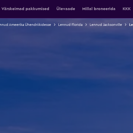
Värskeimad pakkumised
Ülevaade
Millal broneerida
KKK
nnud Ameerika Ühendriikidesse
Lennud Florida
Lennud Jacksonville
Le