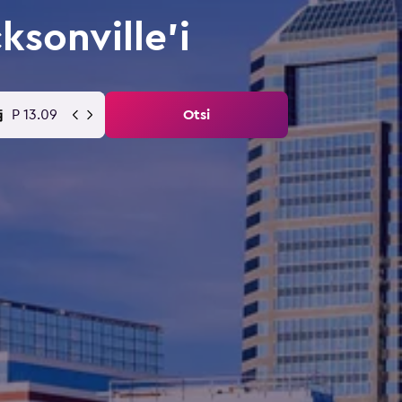
sonville'i
P 13.09
Otsi