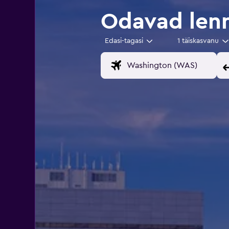
Odavad lenn
Edasi-tagasi
1 täiskasvanu