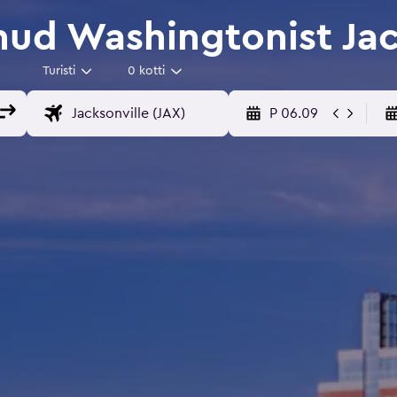
ud Washingtonist Jack
Turisti
0 kotti
P 06.09