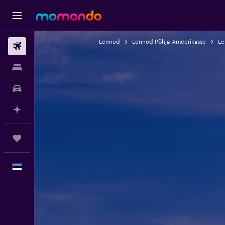
Lennud
Lennud Põhja-Ameerikasse
Le
Lennud
Majutus
Autorent
Planeeri AI-ga
Reisid
Eesti