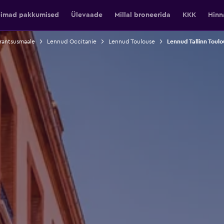
eimad pakkumised
Ülevaade
Millal broneerida
KKK
Hinn
rantsusmaale
Lennud Occitanie
Lennud Toulouse
Lennud Tallinn Toulo