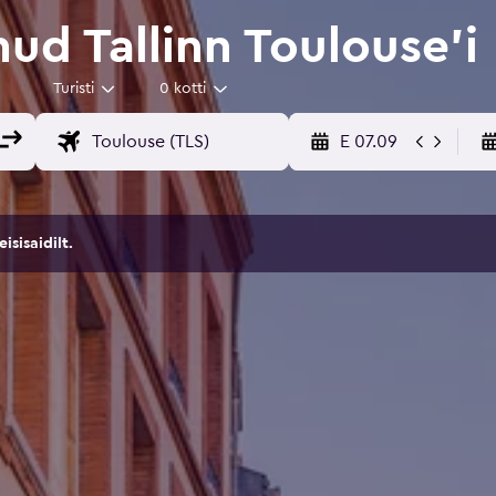
ud Tallinn Toulouse'i
Turisti
0 kotti
E 07.09
sisaidilt.