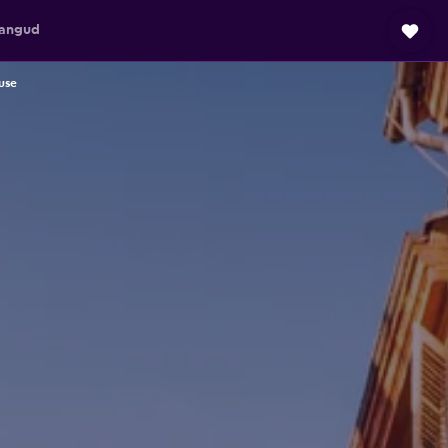
angud
use