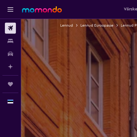
Värsk
Lennud
Lennud Euroopasse
Lennud P
Lennud
Majutus
Autorent
Planeeri AI-ga
Reisid
Eesti