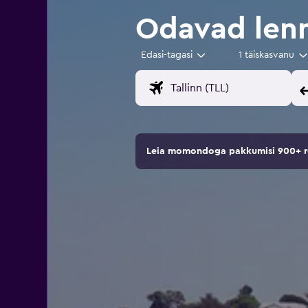
Odavad lenn
Edasi-tagasi
1 täiskasvanu
Leia momondoga pakkumisi 900+ rei