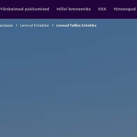
Värskeimad pakkumised
Millal broneerida
KKK
Hinnangud
andasse
Lennud Entebbe
Lennud Tallinn Entebbe