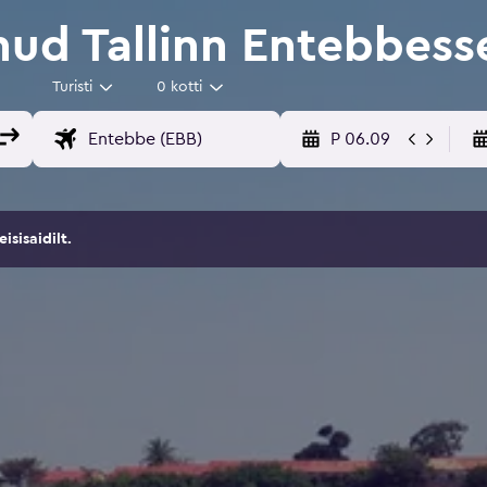
ud Tallinn Entebbess
Turisti
0 kotti
P 06.09
sisaidilt.