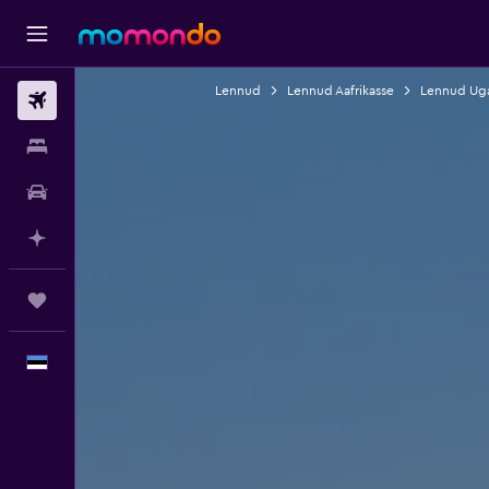
Lennud
Lennud Aafrikasse
Lennud Ug
Lennud
Majutus
Autorent
Planeeri AI-ga
Reisid
Eesti