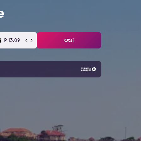
e
P 13.09
Otsi