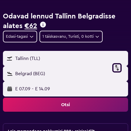
Odavad lennud Tallinn Belgradisse
alates
€62
Edasi-tagasi
1 täiskasvanu, Turisti, 0 kotti
Tallinn (TLL)
Belgrad (BEG)
E 07.09
-
E 14.09
Otsi