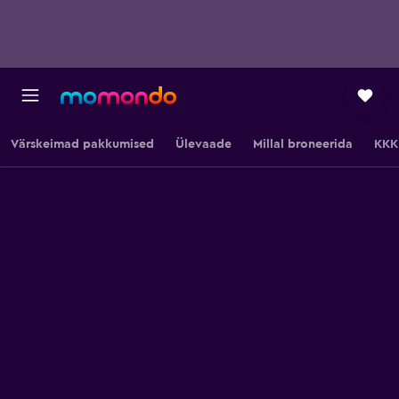
Värskeimad pakkumised
Ülevaade
Millal broneerida
KKK