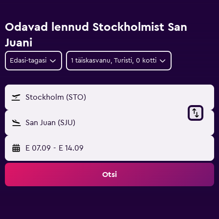
Odavad lennud Stockholmist San
Juani
Edasi-tagasi
1 täiskasvanu, Turisti, 0 kotti
Stockholm (STO)
San Juan (SJU)
E 07.09
-
E 14.09
Otsi