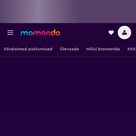
Värskeimad pakkumised
Ülevaade
Millal broneerida
KKK