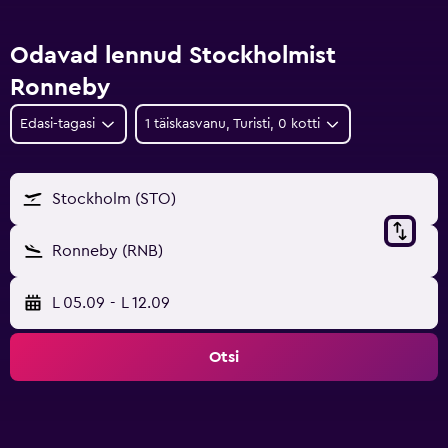
Odavad lennud Stockholmist
Ronneby
Edasi-tagasi
1 täiskasvanu, Turisti, 0 kotti
Stockholm (STO)
Ronneby (RNB)
L 05.09
-
L 12.09
Otsi