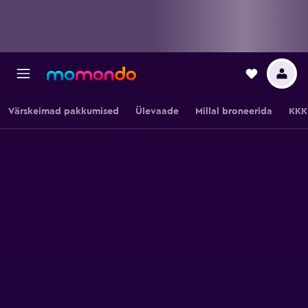
Värskeimad pakkumised
Ülevaade
Millal broneerida
KKK