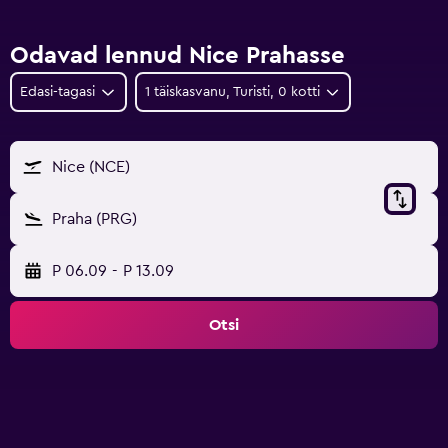
Odavad lennud Nice Prahasse
Edasi-tagasi
1 täiskasvanu, Turisti, 0 kotti
Nice (NCE)
Praha (PRG)
P 06.09
-
P 13.09
Otsi