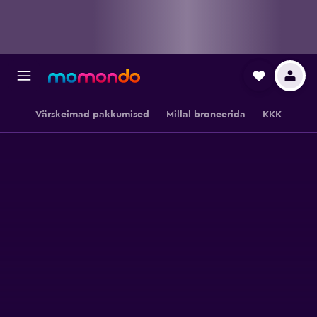
Värskeimad pakkumised
Millal broneerida
KKK