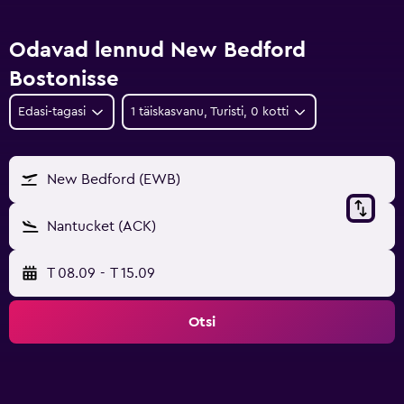
Odavad lennud New Bedford
Bostonisse
Edasi-tagasi
1 täiskasvanu, Turisti, 0 kotti
New Bedford (EWB)
Nantucket (ACK)
T 08.09
-
T 15.09
Otsi