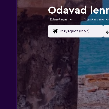
Odavad len
Edasi-tagasi
1 täiskasvanu