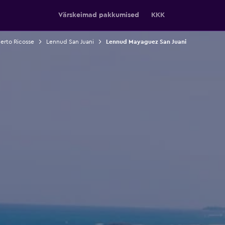
Värskeimad pakkumised
KKK
erto Ricosse
Lennud San Juani
Lennud Mayaguez San Juani