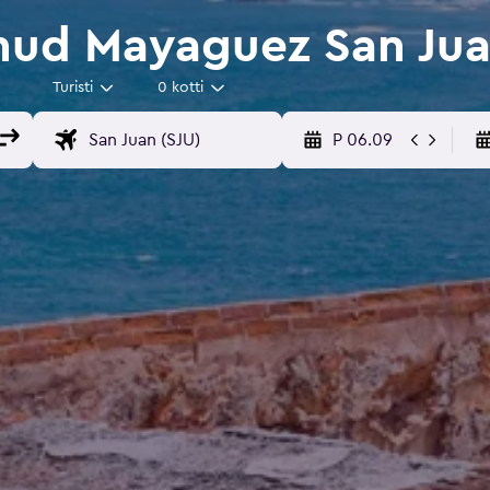
nud Mayaguez San Jua
Turisti
0 kotti
P 06.09