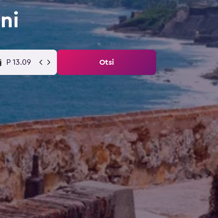
ni
P 13.09
Otsi