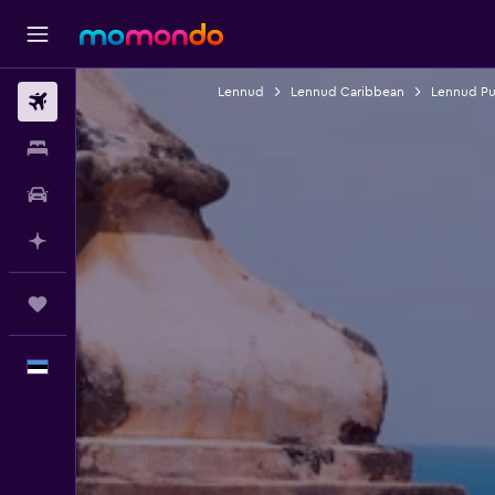
Lennud
Lennud Caribbean
Lennud Pu
Lennud
Majutus
Autorent
Planeeri AI-ga
Reisid
Eesti