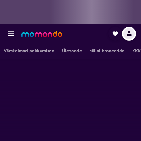
Värskeimad pakkumised
Ülevaade
Millal broneerida
KKK