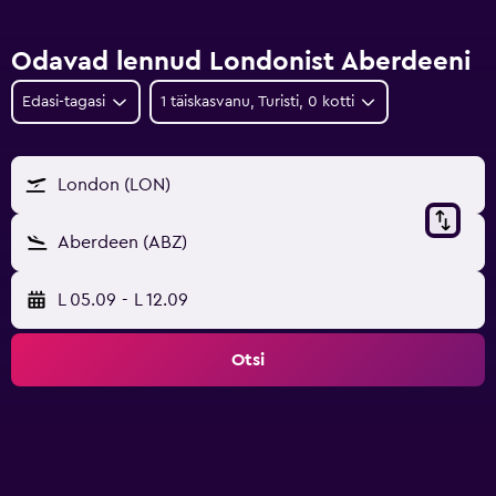
Odavad lennud Londonist Aberdeeni
Edasi-tagasi
1 täiskasvanu, Turisti, 0 kotti
London (LON)
Aberdeen (ABZ)
L 05.09
-
L 12.09
Otsi