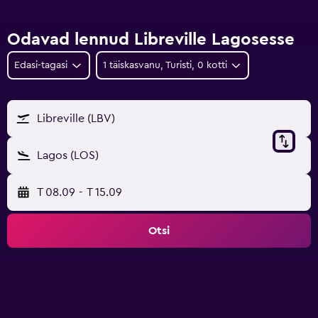
Odavad lennud Libreville Lagosesse
Edasi-tagasi
1 täiskasvanu, Turisti, 0 kotti
Libreville (LBV)
Lagos (LOS)
T 08.09
-
T 15.09
Otsi