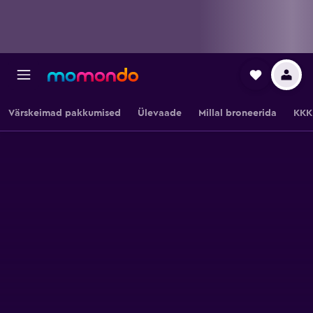
Värskeimad pakkumised
Ülevaade
Millal broneerida
KKK