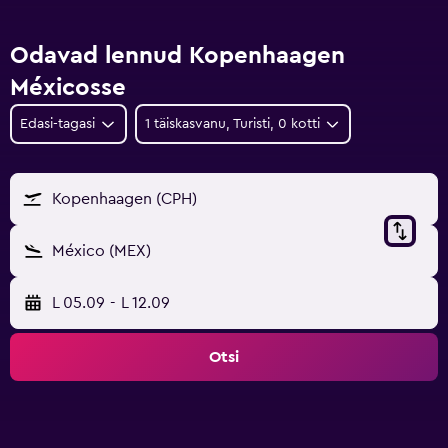
Odavad lennud Kopenhaagen
Méxicosse
Edasi-tagasi
1 täiskasvanu, Turisti, 0 kotti
Kopenhaagen (CPH)
México (MEX)
L 05.09
-
L 12.09
Otsi