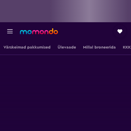
Värskeimad pakkumised
Ülevaade
Millal broneerida
KKK