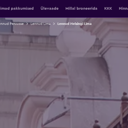
eimad pakkumised
Ülevaade
Millal broneerida
KKK
Hinn
ennud Peruusse
Lennud Lima
Lennud Helsingi Lima