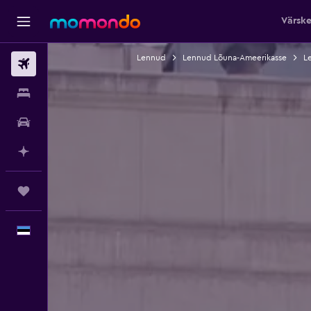
Värsk
Lennud
Lennud Lõuna-Ameerikasse
L
Lennud
Majutus
Autorent
Planeeri AI-ga
Reisid
Eesti