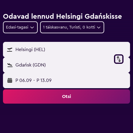
Odavad lennud Helsingi Gdańskisse
Edasi-tagasi
1 täiskasvanu, Turisti, 0 kotti
Helsingi (HEL)
Gdańsk (GDN)
P 06.09
-
P 13.09
Otsi