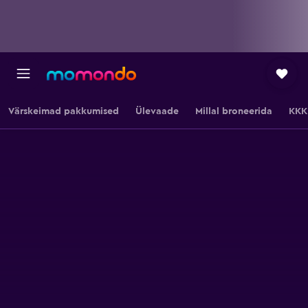
Värskeimad pakkumised
Ülevaade
Millal broneerida
KKK