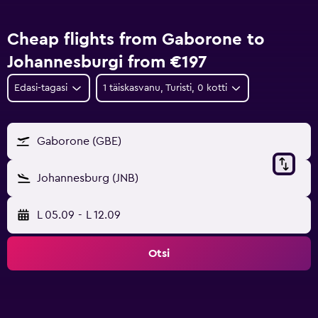
Cheap flights from Gaborone to
Johannesburgi from €197
Edasi-tagasi
1 täiskasvanu, Turisti, 0 kotti
Gaborone (GBE)
Johannesburg (JNB)
L 05.09
-
L 12.09
Otsi