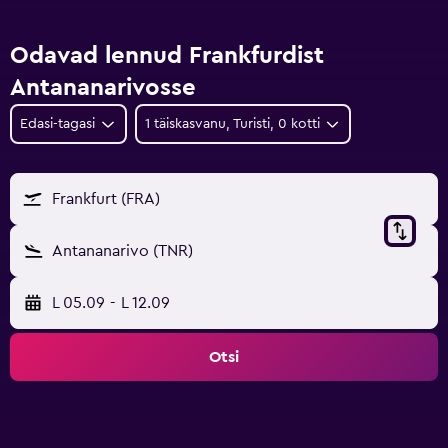
Odavad lennud Frankfurdist
Antananarivosse
Edasi-tagasi
1 täiskasvanu, Turisti, 0 kotti
Frankfurt (FRA)
Antananarivo (TNR)
L 05.09
-
L 12.09
Otsi