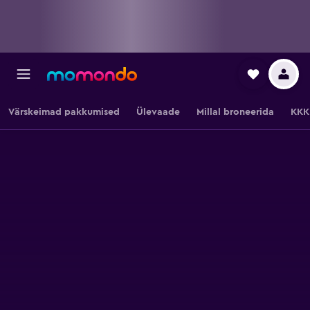
Värskeimad pakkumised
Ülevaade
Millal broneerida
KKK