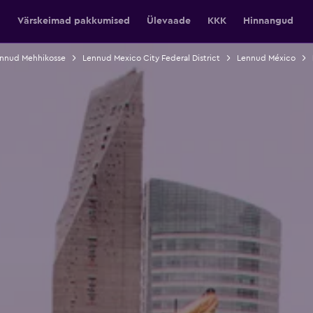
Värskeimad pakkumised
Ülevaade
KKK
Hinnangud
nnud Mehhikosse
Lennud Mexico City Federal District
Lennud México