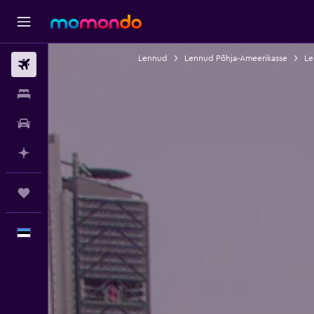
Lennud
Lennud Põhja-Ameerikasse
Le
Lennud
Majutus
Autorent
Planeeri AI-ga
Reisid
Eesti