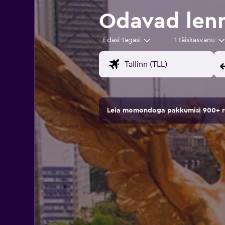
Odavad lenn
Edasi-tagasi
1 täiskasvanu
Leia momondoga pakkumisi 900+ rei