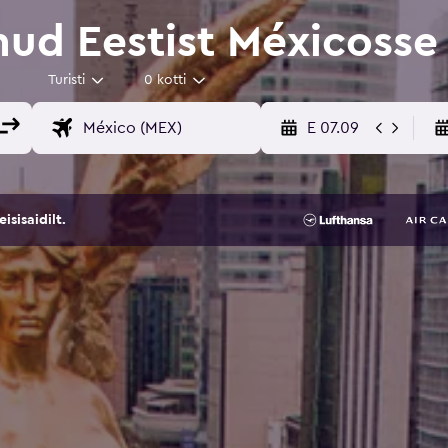
ud Eestist Méxicosse
Turisti
0 kotti
E 07.09
sisaidilt.