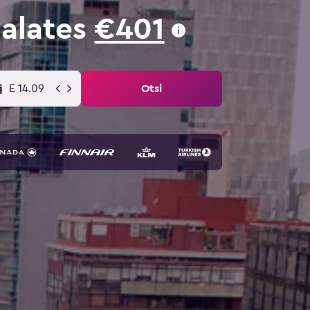
 alates
€401
E 14.09
Otsi