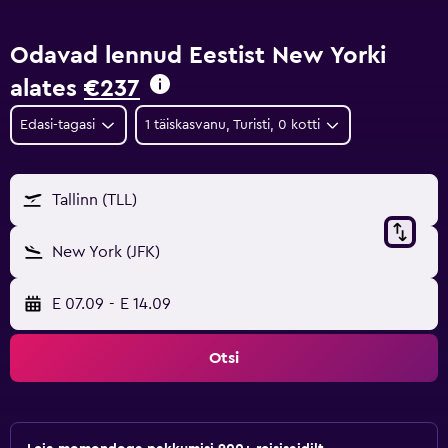
Odavad lennud Eestist New Yorki
alates
€237
Edasi-tagasi
1 täiskasvanu, Turisti, 0 kotti
Tallinn (TLL)
New York (JFK)
E 07.09
-
E 14.09
Otsi