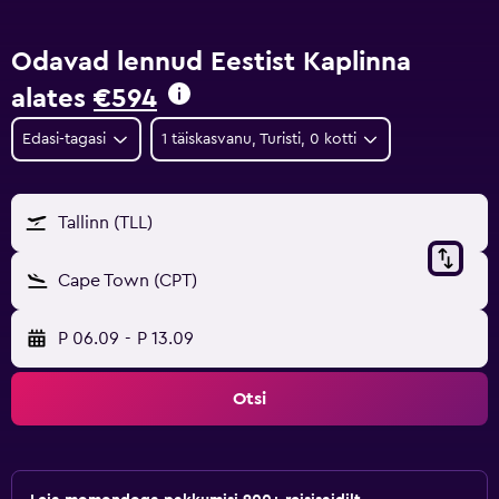
Odavad lennud Eestist Kaplinna
alates
€594
Edasi-tagasi
1 täiskasvanu, Turisti, 0 kotti
Tallinn (TLL)
Cape Town (CPT)
P 06.09
-
P 13.09
Otsi