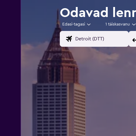
Odavad lenn
Edasi-tagasi
1 täiskasvanu