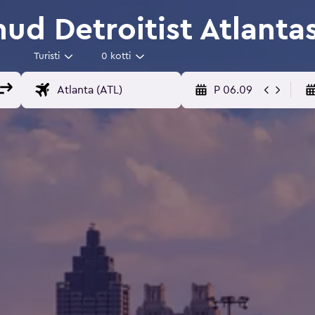
ud Detroitist Atlanta
Turisti
0 kotti
P 06.09