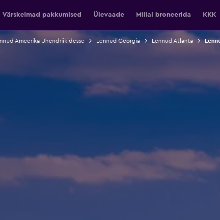
Värskeimad pakkumised
Ülevaade
Millal broneerida
KKK
nnud Ameerika Ühendriikidesse
Lennud Georgia
Lennud Atlanta
Lennu