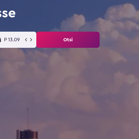
sse
P 13.09
Otsi