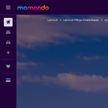
Lennud
Lennud Põhja-Ameerikasse
Le
Lennud
Majutus
Autorent
Planeeri AI-ga
Reisid
Eesti