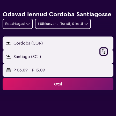
Odavad lennud Cordoba Santiagosse
Edasi-tagasi
1 täiskasvanu, Turisti, 0 kotti
Cordoba (COR)
Santiago (SCL)
P 06.09
-
P 13.09
Otsi