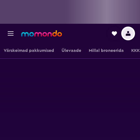
Värskeimad pakkumised
Ülevaade
Millal broneerida
KKK