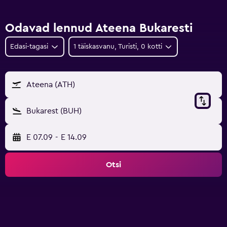
Odavad lennud Ateena Bukaresti
Edasi-tagasi
1 täiskasvanu, Turisti, 0 kotti
Ateena (ATH)
Bukarest (BUH)
E 07.09
-
E 14.09
Otsi