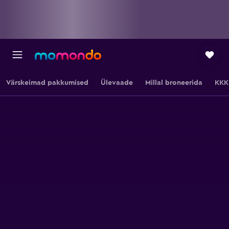
Värskeimad pakkumised
Ülevaade
Millal broneerida
KKK