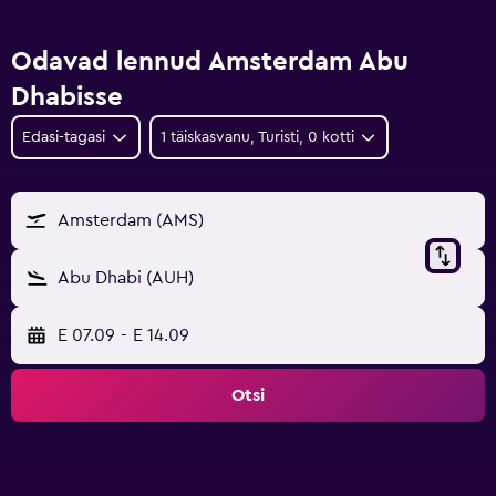
Odavad lennud Amsterdam Abu
Dhabisse
Edasi-tagasi
1 täiskasvanu, Turisti, 0 kotti
Amsterdam (AMS)
Abu Dhabi (AUH)
E 07.09
-
E 14.09
Otsi