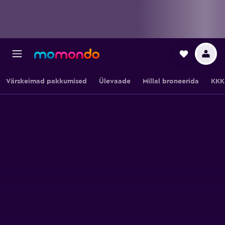
Värskeimad pakkumised
Ülevaade
Millal broneerida
KKK