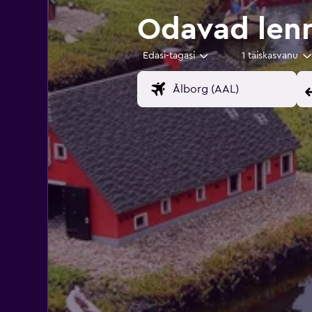
Odavad lenn
Edasi-tagasi
1 täiskasvanu