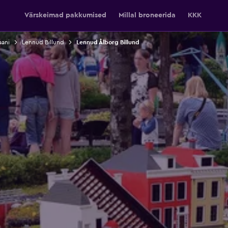
Värskeimad pakkumised
Millal broneerida
KKK
aani
Lennud Billund
Lennud Ålborg Billund