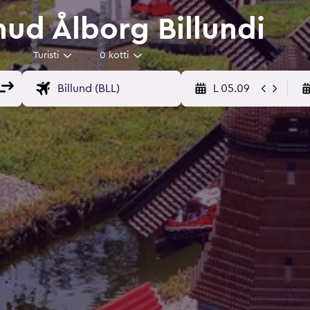
ud Ålborg Billundi
Turisti
0 kotti
L 05.09