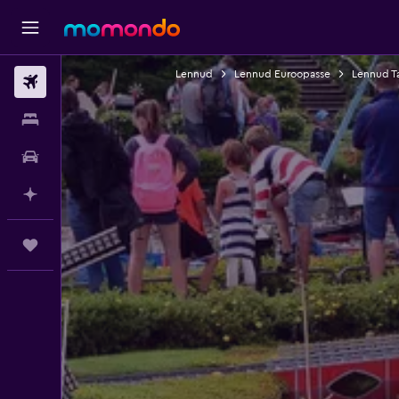
Lennud
Lennud Euroopasse
Lennud T
Lennud
Majutus
Autorent
Planeeri AI-ga
Reisid