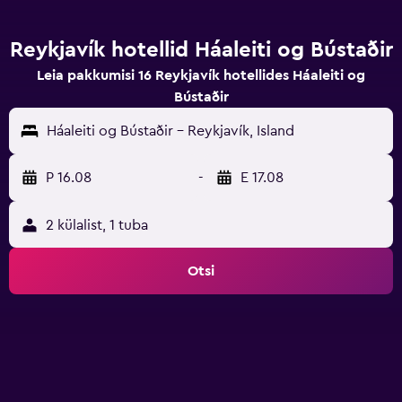
Reykjavík hotellid Háaleiti og Bústaðir
Leia pakkumisi 16 Reykjavík hotellides Háaleiti og
Bústaðir
Háaleiti og Bústaðir - Reykjavík, Island
P 16.08
-
E 17.08
2 külalist, 1 tuba
Otsi