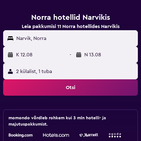
Norra hotellid Narvikis
Leia pakkumisi 11 Norra hotellides Narvikis
Narvik, Norra
K 12.08
-
N 13.08
2 külalist, 1 tuba
Otsi
momondo võrdleb rohkem kui 3 mln hotelli- ja
majutuspakkumist.