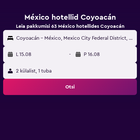
México hotellid Coyoacán
Leia pakkumisi 63 México hotellides Coyoacán
Coyoacán - México, Mexico City Federal District, Mehhiko
L 15.08
-
P 16.08
2 külalist, 1 tuba
Otsi