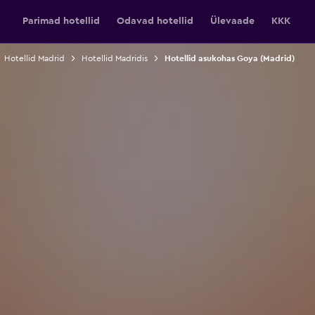
Parimad hotellid
Odavad hotellid
Ülevaade
KKK
Hotellid Madrid
Hotellid Madridis
Hotellid asukohas Goya (Madrid)