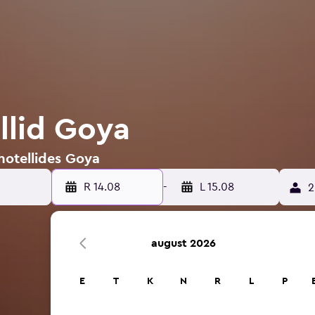
llid Goya
hotellides Goya
R 14.08
-
L 15.08
2
august 2026
E
T
K
N
R
L
P