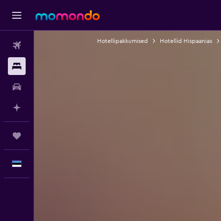
Hotellipakkumised
Hotellid Hispaanias
Lennud
Majutus
Autorent
Planeeri AI-ga
Reisid
Eesti