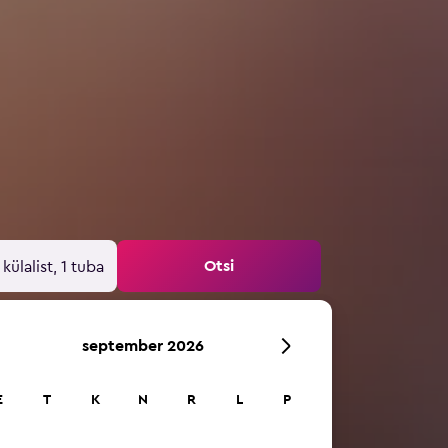
Otsi
 külalist, 1 tuba
september 2026
E
T
K
N
R
L
P