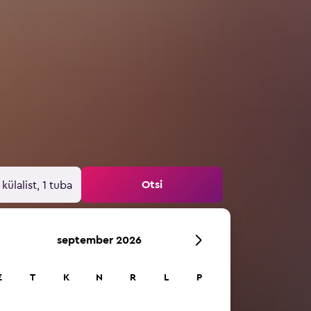
Otsi
 külalist, 1 tuba
september 2026
E
T
K
N
R
L
P