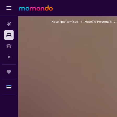
Hotellipakkumised
Hotellid Portugalis
Lennud
Majutus
Autorent
Planeeri AI-ga
Reisid
Eesti