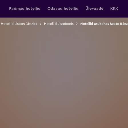
Parimad hotellid
Odavad hotellid
Ülevaade
KKK
Hotellid Lisbon District
Hotellid Lissabonis
Hotellid asukohas Beato (Liss