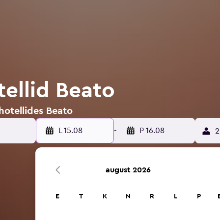
tellid Beato
hotellides Beato
L 15.08
-
P 16.08
2
august 2026
E
T
K
N
R
L
P