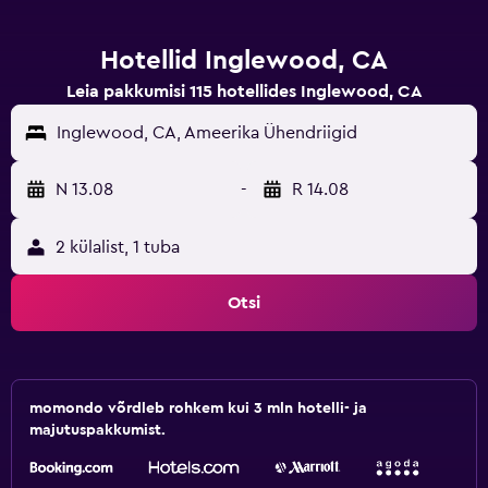
Hotellid Inglewood, CA
Leia pakkumisi 115 hotellides Inglewood, CA
Inglewood, CA, Ameerika Ühendriigid
N 13.08
-
R 14.08
2 külalist, 1 tuba
Otsi
momondo võrdleb rohkem kui 3 mln hotelli- ja
majutuspakkumist.