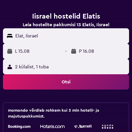
Iisrael hostelid Elatis
Leia hostelite pakkumisi 13 Elatis, Iisrael
Elat, Iisrael
L 15.08
-
P 16.08
2 külalist, 1 tuba
Otsi
momondo võrdleb rohkem kui 3 mln hotelli- ja
majutuspakkumist.