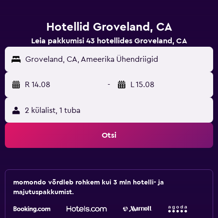
Hotellid Groveland, CA
Leia pakkumisi 43 hotellides Groveland, CA
Groveland, CA, Ameerika Ühendriigid
R 14.08
-
L 15.08
2 külalist, 1 tuba
Otsi
momondo võrdleb rohkem kui 3 mln hotelli- ja
majutuspakkumist.