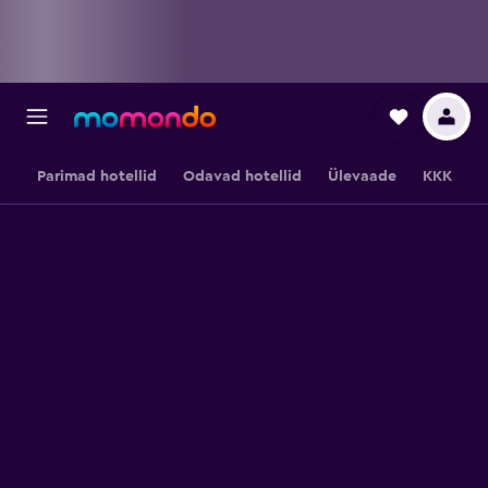
Parimad hotellid
Odavad hotellid
Ülevaade
KKK